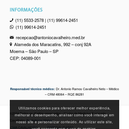
INFORMAÇÕES
(11) 5533-2578 | (11) 99614-2451
(11) 99614-2451
recepcao@antoniocavalheiro.med.br
Alameda dos Maracatins, 992 – conj 92A
Moema – São Paulo – SP
CEP: 04089-001
Dr. Antonio Ramos Cavalheiro Neto – Médico
Responsável técnico médico:
– CRM 48064 – RQE 86281
Utilizamos cookies para oferecer melhor experiência,
©2024 Todos os direitos reservados - Centro de Medicina Avançada
melhorar o desempenho, analisar como você interage em
Cavalheiro.
By Agência Webgui
nosso site e personalizar conteúdo. Ao utilizar este site,
CMA CAVALHEIRO
ESPECIALIDADES
você concorda com o uso de
cookies.