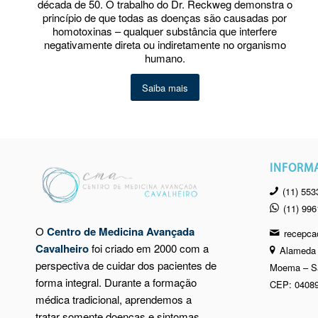
década de 50. O trabalho do Dr. Reckweg demonstra o
princípio de que todas as doenças são causadas por
homotoxinas – qualquer substância que interfere
negativamente direta ou indiretamente no organismo
humano.
Saiba mais
INFORM
(11) 553
(11) 99
O
Centro de Medicina Avançada
recepca
Cavalheiro
foi criado em 2000 com a
Alameda 
perspectiva de cuidar dos pacientes de
Moema – S
forma integral. Durante a formação
CEP: 04089
médica tradicional, aprendemos a
tratar somente doenças e sintomas,