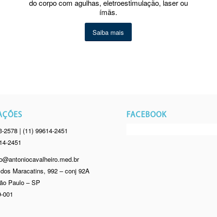
do corpo com agulhas, eletroestimulação, laser ou
ímãs.
Saiba mais
AÇÕES
FACEBOOK
3-2578 | (11) 99614-2451
614-2451
o@antoniocavalheiro.med.br
dos Maracatins, 992 – conj 92A
ão Paulo – SP
-001