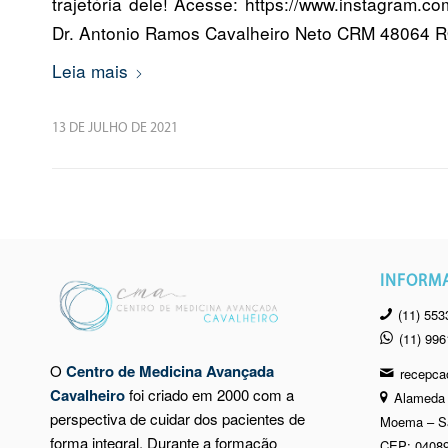
trajetória dele! Acesse: https://www.instagram
Dr. Antonio Ramos Cavalheiro Neto CRM 48064 
Leia mais
13 DE JULHO DE 2021
INFORM
(11) 553
(11) 99
O
Centro de Medicina Avançada
recepca
Cavalheiro
foi criado em 2000 com a
Alameda 
perspectiva de cuidar dos pacientes de
Moema – S
forma integral. Durante a formação
CEP: 04089