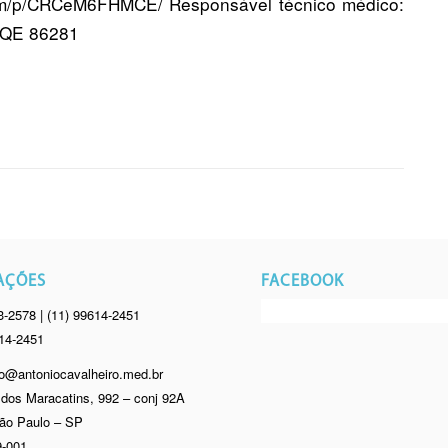
.com/p/CRCeM6FHMCE/ Responsável técnico médico:
RQE 86281
AÇÕES
FACEBOOK
3-2578 | (11) 99614-2451
614-2451
o@antoniocavalheiro.med.br
dos Maracatins, 992 – conj 92A
ão Paulo – SP
-001