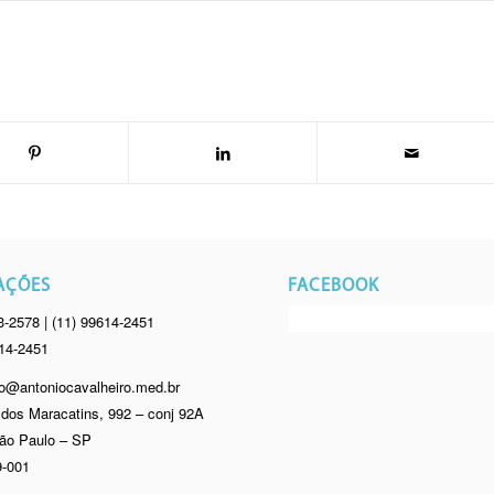
AÇÕES
FACEBOOK
3-2578 | (11) 99614-2451
614-2451
o@antoniocavalheiro.med.br
dos Maracatins, 992 – conj 92A
ão Paulo – SP
-001