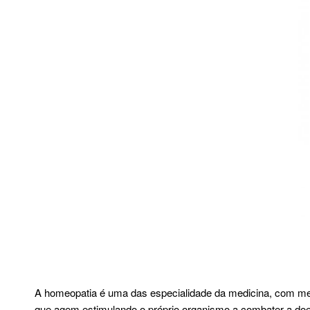
A homeopatia é uma das especialidade da medicina, com med
que agem estimulando o próprio organismo a combater a doen