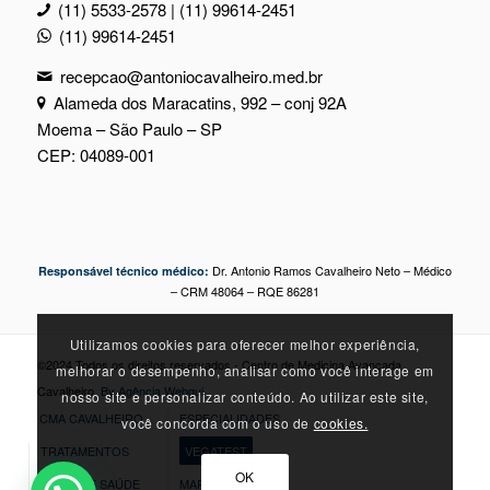
(11) 5533-2578 | (11) 99614-2451
(11) 99614-2451
recepcao@antoniocavalheiro.med.br
Alameda dos Maracatins, 992 – conj 92A
Moema – São Paulo – SP
CEP: 04089-001
Dr. Antonio Ramos Cavalheiro Neto – Médico
Responsável técnico médico:
– CRM 48064 – RQE 86281
Utilizamos cookies para oferecer melhor experiência,
©2024 Todos os direitos reservados - Centro de Medicina Avançada
melhorar o desempenho, analisar como você interage em
Cavalheiro.
By Agência Webgui
nosso site e personalizar conteúdo. Ao utilizar este site,
CMA CAVALHEIRO
ESPECIALIDADES
você concorda com o uso de
cookies.
TRATAMENTOS
VEGATEST
OK
DICAS DE SAÚDE
MARQUE SUA