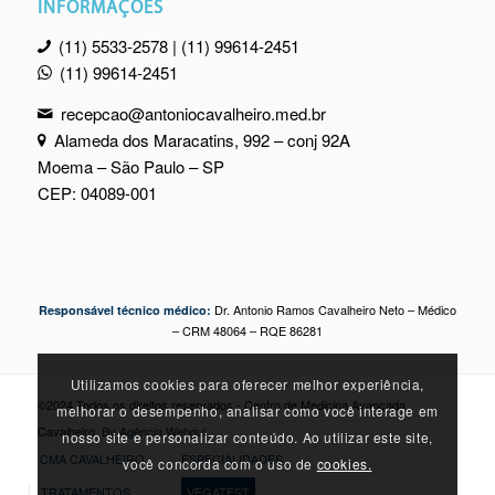
INFORMAÇÕES
(11) 5533-2578 | (11) 99614-2451
(11) 99614-2451
recepcao@antoniocavalheiro.med.br
Alameda dos Maracatins, 992 – conj 92A
Moema – São Paulo – SP
CEP: 04089-001
Dr. Antonio Ramos Cavalheiro Neto – Médico
Responsável técnico médico:
– CRM 48064 – RQE 86281
Utilizamos cookies para oferecer melhor experiência,
©2024 Todos os direitos reservados - Centro de Medicina Avançada
melhorar o desempenho, analisar como você interage em
Cavalheiro.
By Agência Webgui
nosso site e personalizar conteúdo. Ao utilizar este site,
CMA CAVALHEIRO
ESPECIALIDADES
você concorda com o uso de
cookies.
TRATAMENTOS
VEGATEST