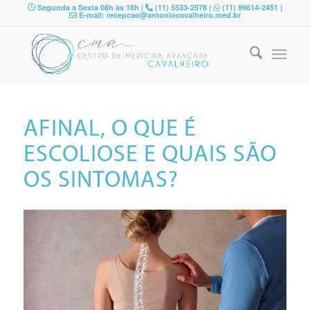
Segunda a Sexta 08h às 18h |
(11) 5533-2578 |
(11) 99614-2451 |
E-mail: recepcao@antoniocavalheiro.med.br
AFINAL, O QUE É
ESCOLIOSE E QUAIS SÃO
OS SINTOMAS?