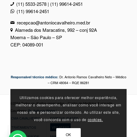
(11) 5533-2578 | (11) 99614-2451
(11) 99614-2451
recepcao@antoniocavalheiro.med.br
Alameda dos Maracatins, 992 – conj 92A
Moema – São Paulo – SP
CEP: 04089-001
Dr. Antonio Ramos Cavalheiro Neto – Médico
Responsável técnico médico:
– CRM 48064 – RQE 86281
Utilizamos cookies para oferecer melhor experiência,
©2024 Todos os direitos reservados - Centro de Medicina Avançada
melhorar o desempenho, analisar como você interage em
Cavalheiro.
By Agência Webgui
nosso site e personalizar conteúdo. Ao utilizar este site,
CMA CAVALHEIRO
ESPECIALIDADES
você concorda com o uso de
cookies.
TRATAMENTOS
VEGATEST
OK
DICAS DE SAÚDE
MARQUE SUA