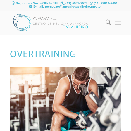
Segunda a Sexta 08h às 18h |
(11) 5533-2578 |
(11) 99614-2451 |
E-mail: recepcao@antoniocavalheiro.med.br
OVERTRAINING