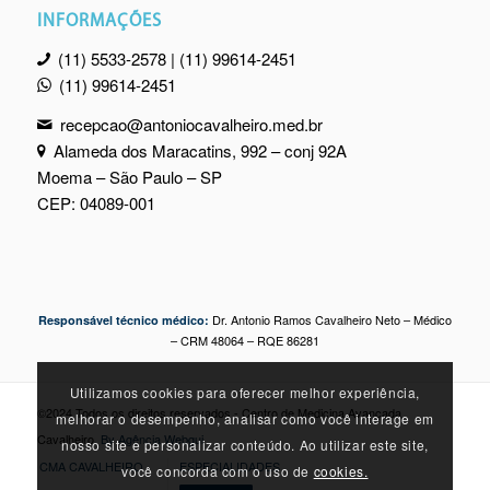
INFORMAÇÕES
(11) 5533-2578 | (11) 99614-2451
(11) 99614-2451
recepcao@antoniocavalheiro.med.br
Alameda dos Maracatins, 992 – conj 92A
Moema – São Paulo – SP
CEP: 04089-001
Dr. Antonio Ramos Cavalheiro Neto – Médico
Responsável técnico médico:
– CRM 48064 – RQE 86281
Utilizamos cookies para oferecer melhor experiência,
©2024 Todos os direitos reservados - Centro de Medicina Avançada
melhorar o desempenho, analisar como você interage em
Cavalheiro.
By Agência Webgui
nosso site e personalizar conteúdo. Ao utilizar este site,
CMA CAVALHEIRO
ESPECIALIDADES
você concorda com o uso de
cookies.