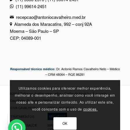
(11) 99614-2451
recepcao@antoniocavalheiro.med.br
Alameda dos Maracatins, 992 – conj 92A
Moema – São Paulo – SP
CEP: 04089-001
Dr. Antonio Ramos Cavalheiro Neto – Médico
Responsável técnico médico:
– CRM 48064 – RQE 86281
Utilizamos cookies para oferecer melhor experiência,
©2024 Todos os direitos reservados - Centro de Medicina Avançada
melhorar o desempenho, analisar como você interage em
Cavalheiro.
By Agência Webgui
nosso site e personalizar conteúdo. Ao utilizar este site,
CMA CAVALHEIRO
ESPECIALIDADES
você concorda com o uso de
cookies.
TRATAMENTOS
VEGATEST
OK
DICAS DE SAÚDE
MARQUE SUA
CONSULTA