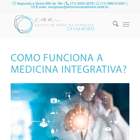
Segunda a Sexta 08h às 18h |
(11) 5533-2578 |
(11) 99614-2451 |
E-mail: recepcao@antoniocavalheiro.med.br
COMO FUNCIONA A
MEDICINA INTEGRATIVA?