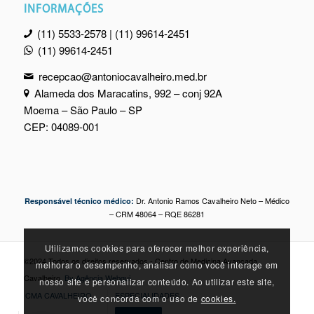
INFORMAÇÕES
(11) 5533-2578 | (11) 99614-2451
(11) 99614-2451
recepcao@antoniocavalheiro.med.br
Alameda dos Maracatins, 992 – conj 92A
Moema – São Paulo – SP
CEP: 04089-001
Dr. Antonio Ramos Cavalheiro Neto – Médico
Responsável técnico médico:
– CRM 48064 – RQE 86281
Utilizamos cookies para oferecer melhor experiência,
©2024 Todos os direitos reservados - Centro de Medicina Avançada
melhorar o desempenho, analisar como você interage em
Cavalheiro.
By Agência Webgui
nosso site e personalizar conteúdo. Ao utilizar este site,
CMA CAVALHEIRO
ESPECIALIDADES
você concorda com o uso de
cookies.