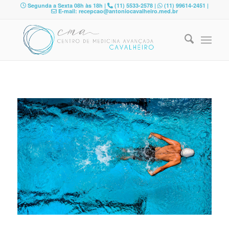
Segunda a Sexta 08h às 18h |
(11) 5533-2578 |
(11) 99614-2451 |
E-mail: recepcao@antoniocavalheiro.med.br