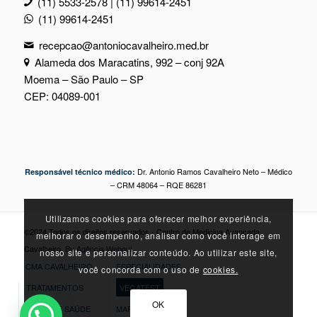
(11) 5533-2578 | (11) 99614-2451
(11) 99614-2451
recepcao@antoniocavalheiro.med.br
Alameda dos Maracatins, 992 – conj 92A
Moema – São Paulo – SP
CEP: 04089-001
Dr. Antonio Ramos Cavalheiro Neto – Médico
Responsável técnico médico:
– CRM 48064 – RQE 86281
Utilizamos cookies para oferecer melhor experiência,
©2024 Todos os direitos reservados - Centro de Medicina Avançada
melhorar o desempenho, analisar como você interage em
Cavalheiro.
By Agência Webgui
nosso site e personalizar conteúdo. Ao utilizar este site,
CMA CAVALHEIRO
ESPECIALIDADES
você concorda com o uso de
cookies.
TRATAMENTOS
VEGATEST
OK
DICAS DE SAÚDE
MARQUE SUA