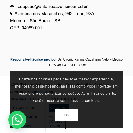
recepcao@antoniocavalheiro.med.br
Alameda dos Maracatins, 992 – conj 92A
Moema – São Paulo – SP
CEP: 04089-001
Dr. Antonio Ramos Cavalheiro Neto – Médico
Responsável técnico médico:
– CRM 48064 – RQE 86281
Utilizamos cookies para oferecer melhor experiência,
©2024 Todos os direitos reservados - Centro de Medicina Avançada
melhorar o desempenho, analisar como você interage em
Cavalheiro.
By Agência Webgui
nosso site e personalizar conteúdo. Ao utilizar este site,
CMA CAVALHEIRO
ESPECIALIDADES
você concorda com o uso de
cookies.
TRATAMENTOS
VEGATEST
OK
DICAS DE SAÚDE
MARQUE SUA
CONSULTA
Redes Sociais
NA MÍDIA