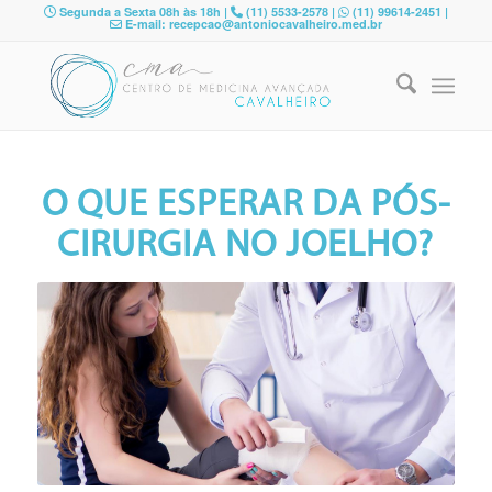
Segunda a Sexta 08h às 18h |
(11) 5533-2578 |
(11) 99614-2451 |
E-mail: recepcao@antoniocavalheiro.med.br
O QUE ESPERAR DA PÓS-
CIRURGIA NO JOELHO?