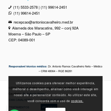
(11) 5533-2578 | (11) 99614-2451
(11) 99614-2451
recepcao@antoniocavalheiro.med.br
Alameda dos Maracatins, 992 – conj 92A
Moema – São Paulo – SP
CEP: 04089-001
Dr. Antonio Ramos Cavalheiro Neto – Médico
Responsável técnico médico:
– CRM 48064 – RQE 86281
Utilizamos cookies para oferecer melhor experiência,
©2024 Todos os direitos reservados - Centro de Medicina Avançada
melhorar o desempenho, analisar como você interage em
Cavalheiro.
By Agência Webgui
nosso site e personalizar conteúdo. Ao utilizar este site,
CMA CAVALHEIRO
ESPECIALIDADES
você concorda com o uso de
cookies.
TRATAMENTOS
VEGATEST