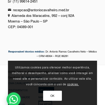
(11) 99614-2451
recepcao@antoniocavalheiro.med.br
Alameda dos Maracatins, 992 – conj 92A
Moema – São Paulo – SP
CEP: 04089-001
Dr. Antonio Ramos Cavalheiro Neto – Médico
Responsável técnico médico:
– CRM 48064 – RQE 86281
Utilizamos cookies para oferecer melhor experiência,
©2024 Todos os direitos reservados - Centro de Medicina Avançada
melhorar o desempenho, analisar como você interage em
Cavalheiro.
By Agência Webgui
nosso site e personalizar conteúdo. Ao utilizar este site,
CMA CAVALHEIRO
ESPECIALIDADES
você concorda com o uso de
cookies.
TRATAMENTOS
VEGATEST
OK
DICAS DE SAÚDE
MARQUE SUA
CONSULTA
Redes Sociais
NA MÍDIA