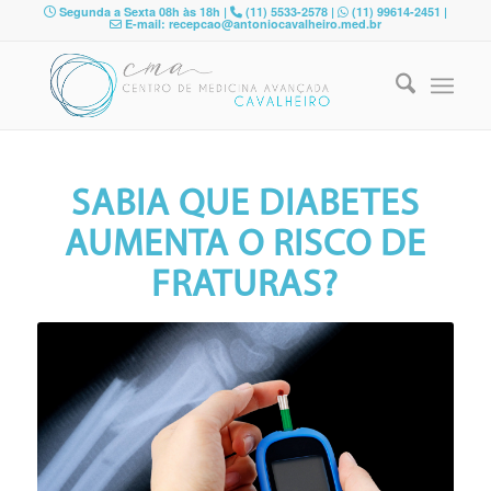
Segunda a Sexta 08h às 18h |
(11) 5533-2578 |
(11) 99614-2451 |
E-mail: recepcao@antoniocavalheiro.med.br
SABIA QUE DIABETES
AUMENTA O RISCO DE
FRATURAS?