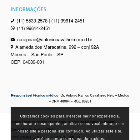
INFORMAÇÕES
(11) 5533-2578 | (11) 99614-2451
(11) 99614-2451
recepcao@antoniocavalheiro.med.br
Alameda dos Maracatins, 992 – conj 92A
Moema – São Paulo – SP
CEP: 04089-001
Dr. Antonio Ramos Cavalheiro Neto – Médico
Responsável técnico médico:
– CRM 48064 – RQE 86281
Utilizamos cookies para oferecer melhor experiência,
©2024 Todos os direitos reservados - Centro de Medicina Avançada
melhorar o desempenho, analisar como você interage em
Cavalheiro.
By Agência Webgui
nosso site e personalizar conteúdo. Ao utilizar este site,
CMA CAVALHEIRO
ESPECIALIDADES
você concorda com o uso de
cookies.