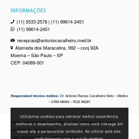
INFORMAÇÕES
(11) 5533-2578 | (11) 99614-2451
(11) 99614-2451
recepcao@antoniocavalheiro.med.br
Alameda dos Maracatins, 992 – conj 92A
Moema – São Paulo – SP
CEP: 04089-001
Dr. Antonio Ramos Cavalheiro Neto – Médico
Responsável técnico médico:
– CRM 48064 – RQE 86281
Utilizamos cookies para oferecer melhor experiência,
©2024 Todos os direitos reservados - Centro de Medicina Avançada
melhorar o desempenho, analisar como você interage em
Cavalheiro.
By Agência Webgui
nosso site e personalizar conteúdo. Ao utilizar este site,
CMA CAVALHEIRO
ESPECIALIDADES
você concorda com o uso de
cookies.