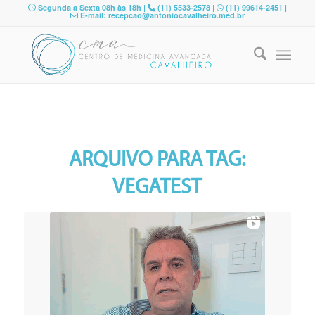
Segunda a Sexta 08h às 18h |
(11) 5533-2578 |
(11) 99614-2451 |
E-mail: recepcao@antoniocavalheiro.med.br
ARQUIVO PARA TAG:
VEGATEST