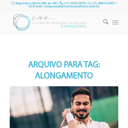
Segunda a Sexta 08h às 18h |
(11) 5533-2578 |
(11) 99614-2451 |
E-mail: recepcao@antoniocavalheiro.med.br
ARQUIVO PARA TAG:
ALONGAMENTO